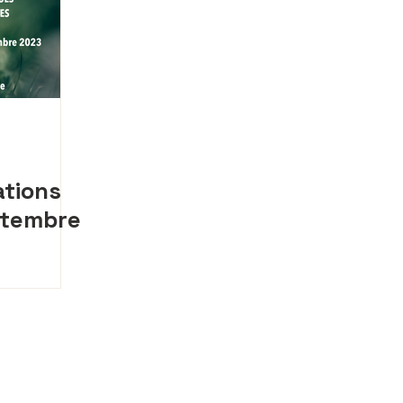
ations
ptembre
e
Retrouvez