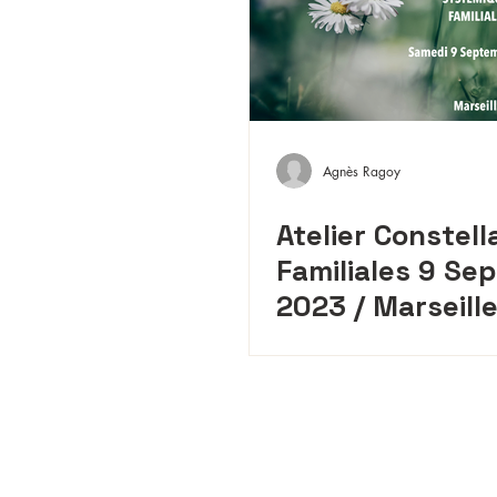
Agnès Ragoy
Atelier Constell
Familiales 9 Se
2023 / Marseill
Contact