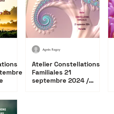
Agnès Ragoy
ations
Atelier Constellations
ptembre
Familiales 21
e
septembre 2024 /
Marseille